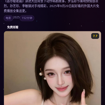
《首尔秘密篇》讲述大田背景下动作韩剧故事，罗泓轸节奏明快情感浓
烈，孙艺珍、李敏镐对手戏精彩，2025年9月20日起好看的外国大片免
费播放全集追更。
2025
电影
152分钟
免费观看
7.7