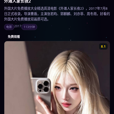
外滩人家长夜2
外国大片免费播放大全精选高清电影《外滩人家长夜2》，2017年7月8
日正式收录。导演曹盾，主演张若昀、郭麒麟、刘亦菲、周冬雨，好看的
外国大片免费播放双画质可选。
2017
电影
113分钟
免费观看
8.1