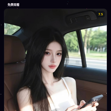
免费观看
7.5