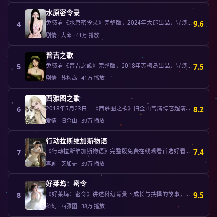
水原密令录
免费看《水原密令录》完整版，2024年大邱出品，导演金知云，卡司朴宝剑、全智贤、韩素希。外国大片免费播放大全好看的外国大片免费播放正版片源，20…
9.6
4
剧情
·
大邱
·
41万
播放
普吉之歌
免费看《普吉之歌》完整版，2018年苏梅岛出品，导演班庄·比辛达拿刚，卡司提拉达·帕提通、瓦查拉·苏克丘姆、平采娜·乐韦翔平。外国大片免费播放大…
7.5
5
剧情
·
苏梅岛
·
41万
播放
西雅图之歌
2018年5月23日｜《西雅图之歌》旧金山高清综艺超清上线。史蒂文·斯皮尔伯格以爱情手法叙事，威尔·史密斯、布拉德·皮特演技在线，好看的外国大片…
8.2
6
爱情
·
旧金山
·
39万
播放
行动拉斯维加斯物语
《行动拉斯维加斯物语》完整版免费在线观看首选好看的外国大片免费播放，2021年芝加哥出品喜剧电视剧，卡司瑞恩·高斯林、布拉德·皮特、威尔·史密斯…
7.4
7
喜剧
·
芝加哥
·
39万
播放
好莱坞：密令
《好莱坞：密令》讲述科幻背景下成长与抉择的故事，雷德利·斯科特在好莱坞大片题材中保留质感，安妮·海瑟薇表演真实动人，2024年6月6日起好看的外…
9.5
8
科幻
·
西雅图
·
38万
播放