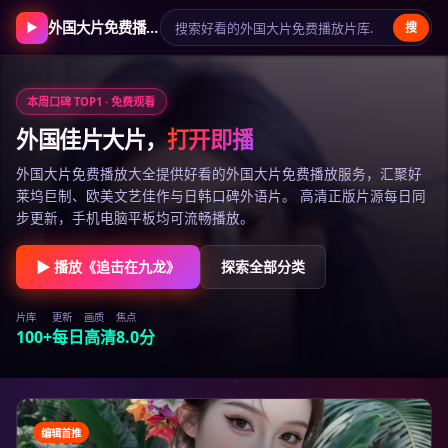
搜索影视
外国大片免费播放大全
▶
搜
外国大片免费播放大全
-
好看的
本周口碑 TOP1 · 免费观看
外国佳片大片，
打开即播
外国大片免费播放大全
提供
好看的外国大片免费播放
服务，汇聚好
莱坞巨制、欧美文艺佳作与日韩口碑外语片。 高清正版片源每日同
步更新，手机电脑平板均可流畅播放。
▶ 播放《
追击在九龙
》
探索全部分类
片库
更新
画质
焦点
100+
每日
高清
8.0
分
编辑首推